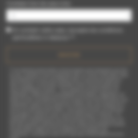
Combien font dix plus trois
En cochant cette case, j'accepte les conditions
particulières ci-dessous **
ENVOYER
** Les données personnelles communiquées sont nécessaires aux fins
de vous contacter et sont enregistrées dans un fichier informatisé. Elles
sont destinées à et ses sous-traitants dans le seul but de répondre à
votre message. Les données collectées seront communiquées aux
seuls destinataires suivants: . Vous disposez de droits d’accès, de
rectification, d’effacement, de portabilité, de limitation, d’opposition, de
retrait de votre consentement à tout moment et du droit d’introduire une
réclamation auprès d’une autorité de contrôle, ainsi que d’organiser le
sort de vos données post-mortem. Vous pouvez exercer ces droits par
voie postale à l'adresse ou par courrier électronique à l'adresse . Un
justificatif d'identité pourra vous être demandé. Nous conservons vos
données pendant la période de prise de contact puis pendant la durée
de prescription légale aux fins probatoires et de gestion des
contentieux. Consultez le site cnil.fr pour plus d’informations sur vos