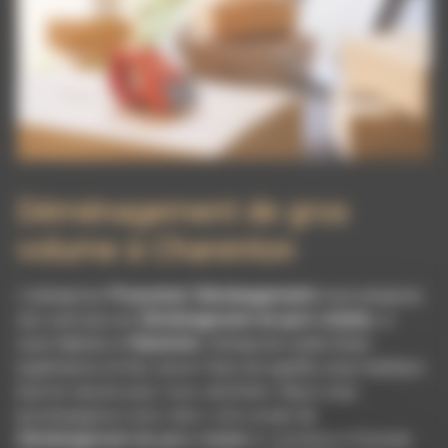
Déménagement de gros
volume à Charenton
L’entreprise
Pissonnier Déménagements
vous propose
ses services en
Déménagement de gros volume
, si
vous habitez à
Charenton
. Entreprise usant d’une
expérience et d’un savoir-faire de qualité, nous mettons
tout en oeuvre pour vous satisfaire. Nous vous
accompagnons ainsi dans votre projet de
Déménagement de gros volume
et sommes à l’écoute