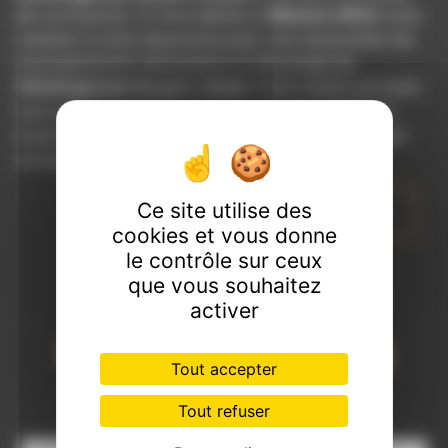
de vos besoins. Si vous habitez à
Maisons-Alfort
, nous
sommes à votre disposition pour vous transmettre les
renseignements nécessaires à votre projet de
Déménagement de gros volume
. Notre métier est avant
tout notre passion et le partager avec vous renforce
encore plus notre désir de réussir. Toute notre équipe
est qualifiée et travaille avec propreté et rigueur.
Ce site utilise des
EN SAVOIR PLUS
cookies et vous donne
le contrôle sur ceux
que vous souhaitez
activer
Contactez nous
Tout accepter
Tout refuser