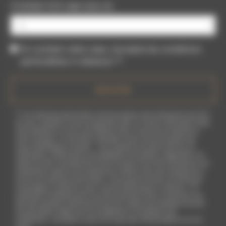
Combien font sept plus six
En cochant cette case, j'accepte les conditions
particulières ci-dessous **
ENVOYER
** Les données personnelles communiquées sont nécessaires aux fins
de vous contacter et sont enregistrées dans un fichier informatisé. Elles
sont destinées à et ses sous-traitants dans le seul but de répondre à
votre message. Les données collectées seront communiquées aux
seuls destinataires suivants: . Vous disposez de droits d’accès, de
rectification, d’effacement, de portabilité, de limitation, d’opposition, de
retrait de votre consentement à tout moment et du droit d’introduire une
réclamation auprès d’une autorité de contrôle, ainsi que d’organiser le
sort de vos données post-mortem. Vous pouvez exercer ces droits par
voie postale à l'adresse ou par courrier électronique à l'adresse . Un
justificatif d'identité pourra vous être demandé. Nous conservons vos
données pendant la période de prise de contact puis pendant la durée
de prescription légale aux fins probatoires et de gestion des
contentieux. Consultez le site cnil.fr pour plus d’informations sur vos