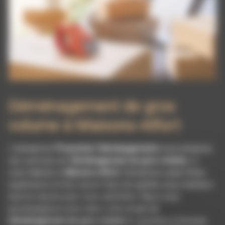
Déménagement de gros
volume à Maisons-Alfort
L’entreprise
Pissonnier Déménagements
vous propose
ses services en
Déménagement de gros volume
, si
vous habitez à
Maisons-Alfort
. Entreprise usant d’une
expérience et d’un savoir-faire de qualité, nous mettons
tout en oeuvre pour vous satisfaire. Nous vous
accompagnons ainsi dans votre projet de
Déménagement de gros volume
et sommes à l’écoute