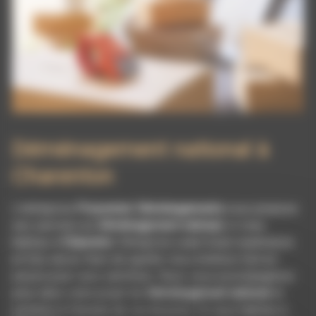
Déménagement national à
Charenton
L’entreprise
Pissonnier Déménagements
vous propose
ses services en
Déménagement national
, si vous
habitez à
Charenton
. Entreprise usant d’une expérience
et d’un savoir-faire de qualité, nous mettons tout en
oeuvre pour vous satisfaire. Nous vous accompagnons
ainsi dans votre projet de
Déménagement national
et
sommes à l’écoute de vos besoins. Si vous habitez à