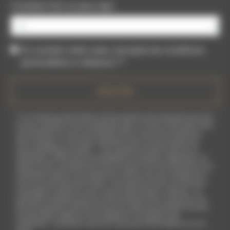
Combien font un plus sept
En cochant cette case, j'accepte les conditions
particulières ci-dessous **
ENVOYER
** Les données personnelles communiquées sont nécessaires aux fins
de vous contacter et sont enregistrées dans un fichier informatisé. Elles
sont destinées à et ses sous-traitants dans le seul but de répondre à
votre message. Les données collectées seront communiquées aux
seuls destinataires suivants: . Vous disposez de droits d’accès, de
rectification, d’effacement, de portabilité, de limitation, d’opposition, de
retrait de votre consentement à tout moment et du droit d’introduire une
réclamation auprès d’une autorité de contrôle, ainsi que d’organiser le
sort de vos données post-mortem. Vous pouvez exercer ces droits par
voie postale à l'adresse ou par courrier électronique à l'adresse . Un
justificatif d'identité pourra vous être demandé. Nous conservons vos
données pendant la période de prise de contact puis pendant la durée
de prescription légale aux fins probatoires et de gestion des
contentieux. Consultez le site cnil.fr pour plus d’informations sur vos