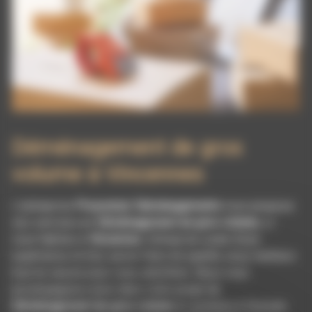
Déménagement de gros
volume à Vincennes
L’entreprise
Pissonnier Déménagements
vous propose
ses services en
Déménagement de gros volume
, si
vous habitez à
Vincennes
. Entreprise usant d’une
expérience et d’un savoir-faire de qualité, nous mettons
tout en oeuvre pour vous satisfaire. Nous vous
accompagnons ainsi dans votre projet de
Déménagement de gros volume
et sommes à l’écoute