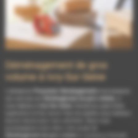
Déménagement de gros
volume à Ivry-Sur-Seine
L’entreprise
Pissonnier Déménagements
vous propose
ses services en
Déménagement de gros volume
, si
vous habitez à
Ivry-Sur-Seine
. Entreprise usant d’une
expérience et d’un savoir-faire de qualité, nous mettons
tout en oeuvre pour vous satisfaire. Nous vous
accompagnons ainsi dans votre projet de
Déménagement de gros volume
et sommes à l’écoute