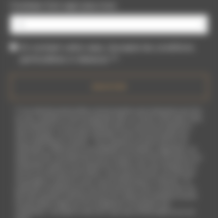
Combien font sept plus trois
En cochant cette case, j'accepte les conditions
particulières ci-dessous **
ENVOYER
** Les données personnelles communiquées sont nécessaires aux fins
de vous contacter et sont enregistrées dans un fichier informatisé. Elles
sont destinées à et ses sous-traitants dans le seul but de répondre à
votre message. Les données collectées seront communiquées aux
seuls destinataires suivants: . Vous disposez de droits d’accès, de
rectification, d’effacement, de portabilité, de limitation, d’opposition, de
retrait de votre consentement à tout moment et du droit d’introduire une
réclamation auprès d’une autorité de contrôle, ainsi que d’organiser le
sort de vos données post-mortem. Vous pouvez exercer ces droits par
voie postale à l'adresse ou par courrier électronique à l'adresse . Un
justificatif d'identité pourra vous être demandé. Nous conservons vos
données pendant la période de prise de contact puis pendant la durée
de prescription légale aux fins probatoires et de gestion des
contentieux. Consultez le site cnil.fr pour plus d’informations sur vos