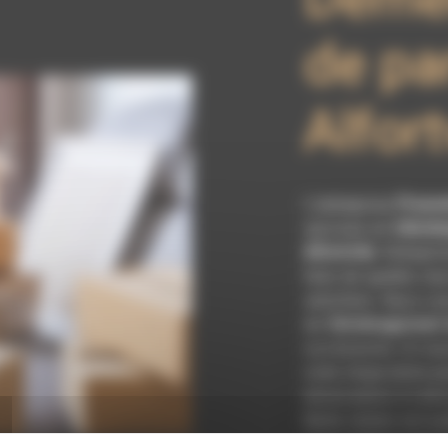
de par
Alfort
L’entreprise
Pisso
services en
Déména
Alfortville
. Entrepri
faire de qualité, n
satisfaire. Nous vo
de
Déménagement de
vos besoins. Si vo
votre disposition p
nécessaires à votre
Notre métier est av
vous renforce encor