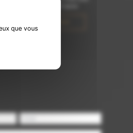
 et travaille avec propreté et rigueur.
EN SAVOIR PLUS
ceux que vous