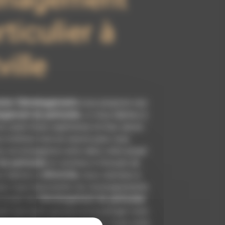
ticulier à
ville
nnier Déménagements
vous propose ses
gement de particulier
, si vous habitez à
se usant d’une expérience et d’un savoir-
ous mettons tout en oeuvre pour vous
us accompagnons ainsi dans votre projet
 particulier
et sommes à l’écoute de
us habitez à
Alfortville
, nous sommes à
our vous transmettre les renseignements
 projet de
Déménagement de particulier
.
ant tout notre passion et le partager avec
e plus notre désir de réussir. Toute notre