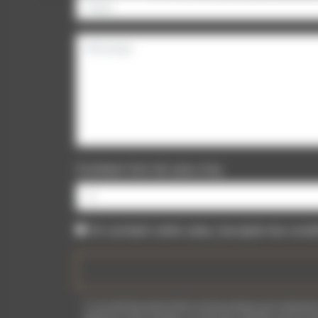
Combien font dix plus cinq
En cochant cette case, j'accepte les condi
** Les données personnelles communiquées sont nécessaires aux
répondre à votre message. Les données collectées seront commun