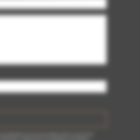
nt destinées à et ses sous-traitants dans le seul but de
fication, d’effacement, de portabilité, de limitation,