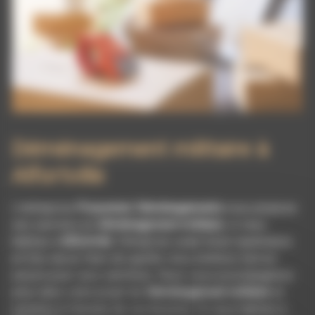
Déménagement militaire à
Alfortville
L’entreprise
Pissonnier Déménagements
vous propose
ses services en
Déménagement militaire
, si vous
habitez à
Alfortville
. Entreprise usant d’une expérience
et d’un savoir-faire de qualité, nous mettons tout en
oeuvre pour vous satisfaire. Nous vous accompagnons
ainsi dans votre projet de
Déménagement militaire
et
sommes à l’écoute de vos besoins. Si vous habitez à