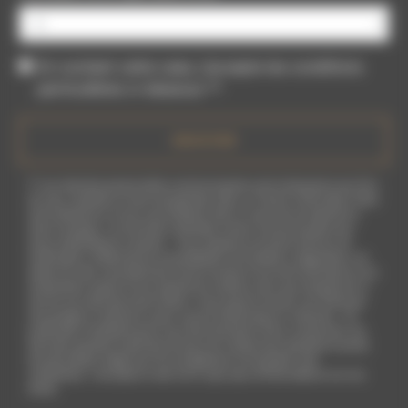
En cochant cette case, j'accepte les conditions
particulières ci-dessous **
ENVOYER
** Les données personnelles communiquées sont nécessaires aux fins
de vous contacter et sont enregistrées dans un fichier informatisé. Elles
sont destinées à et ses sous-traitants dans le seul but de répondre à
votre message. Les données collectées seront communiquées aux
seuls destinataires suivants: . Vous disposez de droits d’accès, de
rectification, d’effacement, de portabilité, de limitation, d’opposition, de
retrait de votre consentement à tout moment et du droit d’introduire une
réclamation auprès d’une autorité de contrôle, ainsi que d’organiser le
sort de vos données post-mortem. Vous pouvez exercer ces droits par
voie postale à l'adresse ou par courrier électronique à l'adresse . Un
justificatif d'identité pourra vous être demandé. Nous conservons vos
données pendant la période de prise de contact puis pendant la durée
de prescription légale aux fins probatoires et de gestion des
contentieux. Consultez le site cnil.fr pour plus d’informations sur vos
droits.