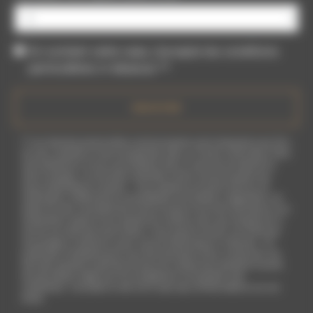
En cochant cette case, j'accepte les conditions
particulières ci-dessous **
ENVOYER
** Les données personnelles communiquées sont nécessaires aux fins
de vous contacter et sont enregistrées dans un fichier informatisé. Elles
sont destinées à et ses sous-traitants dans le seul but de répondre à
votre message. Les données collectées seront communiquées aux
seuls destinataires suivants: . Vous disposez de droits d’accès, de
rectification, d’effacement, de portabilité, de limitation, d’opposition, de
retrait de votre consentement à tout moment et du droit d’introduire une
réclamation auprès d’une autorité de contrôle, ainsi que d’organiser le
sort de vos données post-mortem. Vous pouvez exercer ces droits par
voie postale à l'adresse ou par courrier électronique à l'adresse . Un
justificatif d'identité pourra vous être demandé. Nous conservons vos
données pendant la période de prise de contact puis pendant la durée
de prescription légale aux fins probatoires et de gestion des
contentieux. Consultez le site cnil.fr pour plus d’informations sur vos
droits.