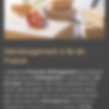
Déménagement à Ile-de-
France
L’entreprise
Pissonnier Déménagements
vous propose
ses services en
Déménagement
, si vous habitez à
Ile-
de-France
. Entreprise usant d’une expérience et d’un
savoir-faire de qualité, nous mettons tout en oeuvre
pour vous satisfaire. Nous vous accompagnons ainsi
dans votre projet de
Déménagement
et sommes à
l’écoute de vos besoins. Si vous habitez à
Ile-de-