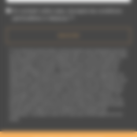
En cochant cette case, j'accepte les conditions
particulières ci-dessous **
ENVOYER
** Les données personnelles communiquées sont nécessaires aux fins
de vous contacter et sont enregistrées dans un fichier informatisé. Elles
sont destinées à et ses sous-traitants dans le seul but de répondre à
votre message. Les données collectées seront communiquées aux
seuls destinataires suivants: . Vous disposez de droits d’accès, de
rectification, d’effacement, de portabilité, de limitation, d’opposition, de
retrait de votre consentement à tout moment et du droit d’introduire une
réclamation auprès d’une autorité de contrôle, ainsi que d’organiser le
sort de vos données post-mortem. Vous pouvez exercer ces droits par
voie postale à l'adresse ou par courrier électronique à l'adresse . Un
justificatif d'identité pourra vous être demandé. Nous conservons vos
données pendant la période de prise de contact puis pendant la durée
de prescription légale aux fins probatoires et de gestion des
contentieux. Consultez le site cnil.fr pour plus d’informations sur vos
droits.