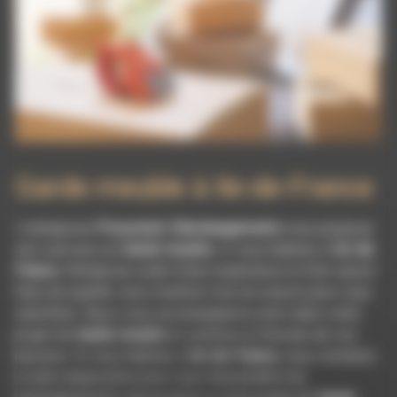
Garde meuble à Ile-de-France
L’entreprise
Pissonnier Déménagements
vous propose
ses services en
Garde meuble
, si vous habitez à
Ile-de-
France
. Entreprise usant d’une expérience et d’un savoir-
faire de qualité, nous mettons tout en oeuvre pour vous
satisfaire. Nous vous accompagnons ainsi dans votre
projet de
Garde meuble
et sommes à l’écoute de vos
besoins. Si vous habitez à
Ile-de-France
, nous sommes
à votre disposition pour vous transmettre les