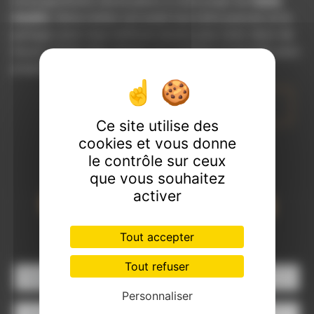
renseignements nécessaires à votre projet de
Garde
meuble
. Notre métier est avant tout notre passion et le
partager avec vous renforce encore plus notre désir de
réussir. Toute notre équipe est qualifiée et travaille avec
propreté et rigueur.
EN SAVOIR PLUS
Ce site utilise des
cookies et vous donne
le contrôle sur ceux
que vous souhaitez
Contactez nous
activer
Tout accepter
Tout refuser
Personnaliser